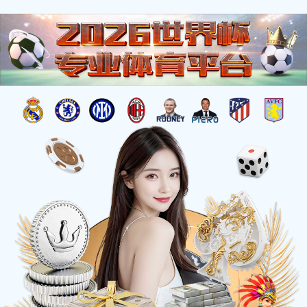
立即注册
开云体育下载
带您畅享全球体
育盛事
专业平台，数据精准，
高清直播
覆盖热门体育项
目。
聚焦足球、篮球、电竞等赛事，
每日内容实时更
新
。
极速访问
下载APP